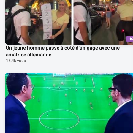
H
Un jeune homme passe à côté d'un gage avec une
amatrice allemande
15,4k vues