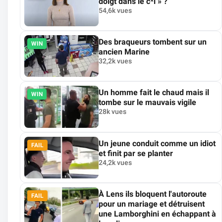
doigt dans le c*l » ?
54,6k vues
Des braqueurs tombent sur un
WIN
ancien Marine
32,2k vues
Un homme fait le chaud mais il
WIN
tombe sur le mauvais vigile
28k vues
Un jeune conduit comme un idiot
FAIL
et finit par se planter
24,2k vues
À Lens ils bloquent l'autoroute
FAIL
pour un mariage et détruisent
une Lamborghini en échappant à