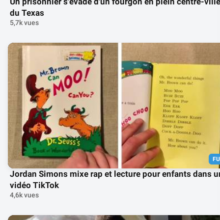
Un prisonnier s'évade d'un fourgon en plein centre-vill
du Texas
5,7k vues
F
Jordan Simons mixe rap et lecture pour enfants dans u
vidéo TikTok
4,6k vues