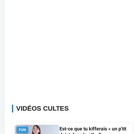
VIDÉOS CULTES
Est-ce que tu kifferais « un p'tit
FUN