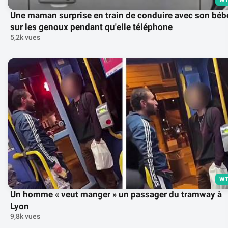
WT
Une maman surprise en train de conduire avec son béb
sur les genoux pendant qu'elle téléphone
5,2k vues
WT
Un homme « veut manger » un passager du tramway à
Lyon
9,8k vues