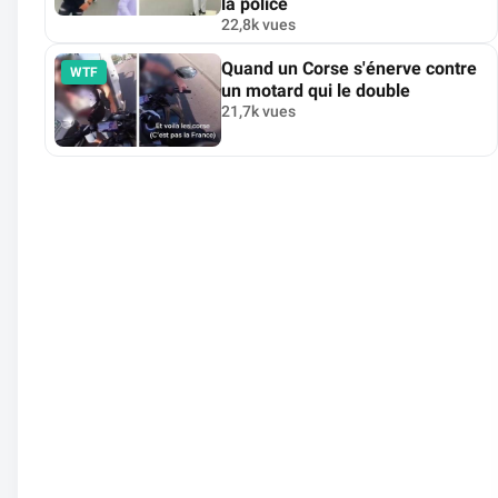
la police
22,8k vues
Quand un Corse s'énerve contre
WTF
un motard qui le double
21,7k vues