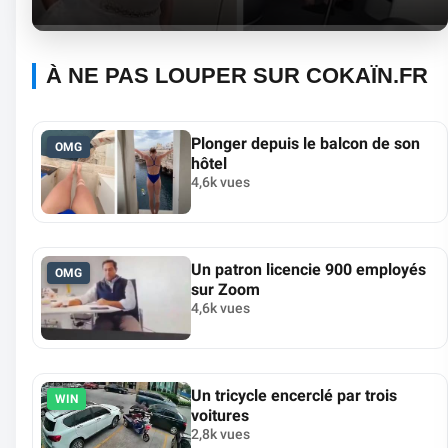
À NE PAS LOUPER SUR COKAÏN.FR
Plonger depuis le balcon de son
OMG
hôtel
4,6k vues
Un patron licencie 900 employés
OMG
sur Zoom
4,6k vues
Un tricycle encerclé par trois
WIN
voitures
2,8k vues