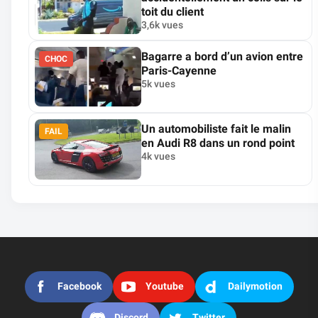
toit du client
3,6k vues
Bagarre a bord d’un avion entre
CHOC
Paris-Cayenne
5k vues
Un automobiliste fait le malin
FAIL
en Audi R8 dans un rond point
4k vues
Facebook
Youtube
Dailymotion
Discord
Twitter