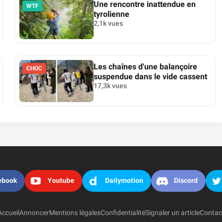
Une rencontre inattendue en
WTF
tyrolienne
2,1k vues
Les chaînes d'une balançoire
CHOC
suspendue dans le vide cassent
17,3k vues
ebook
Youtube
Dailymotion
Discord
Accueil
Annoncer
Mentions légales
Confidentialité
Signaler un article
Contac