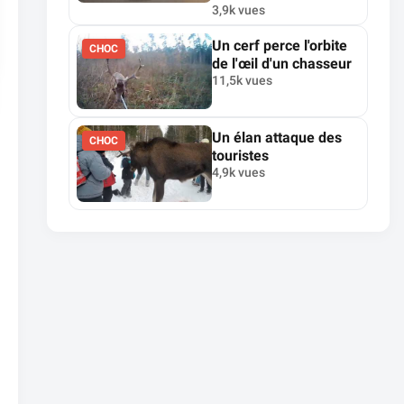
3,9k vues
Un cerf perce l'orbite
CHOC
de l'œil d'un chasseur
11,5k vues
Un élan attaque des
CHOC
touristes
4,9k vues