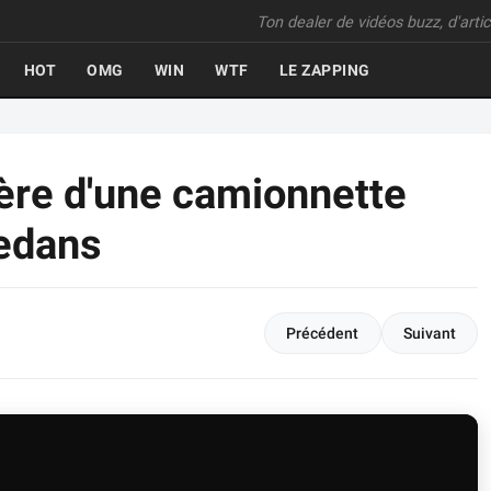
Ton dealer de vidéos buzz, d'articl
HOT
OMG
WIN
WTF
LE ZAPPING
rière d'une camionnette
edans
Précédent
Suivant