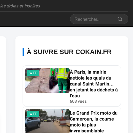
es drôles et insolites
À SUIVRE SUR COKAÏN.FR
À Paris, la mairie
WTF
nettoie les quais du
canal Saint-Martin...
en jetant les déchets à
l’eau
603 vues
Le Grand Prix moto du
WTF
Cameroun, la course
moto la plus
invraisemblable