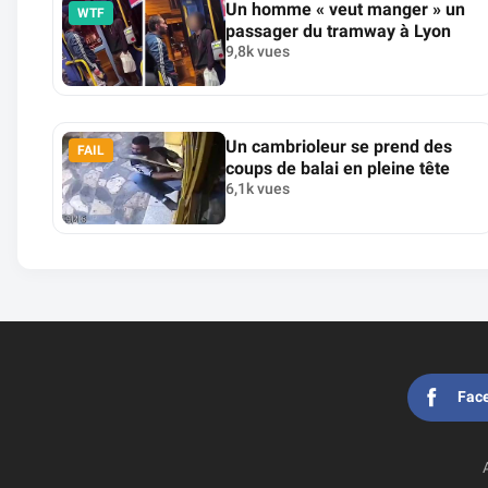
Un homme « veut manger » un
WTF
passager du tramway à Lyon
9,8k vues
Un cambrioleur se prend des
FAIL
coups de balai en pleine tête
6,1k vues
Fac