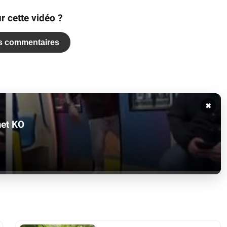
r cette vidéo ?
es commentaires
✖
met KO