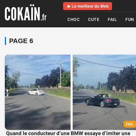
🔥 Le meilleur du Web
CHOC
CUTE
FAIL
FUN
PAGE 6
FAIL
Quand le conducteur d’une BMW essaye d’imiter une