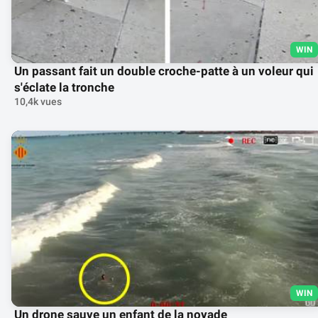
WIN
Un passant fait un double croche-patte à un voleur qui
s'éclate la tronche
10,4k vues
WIN
Un drone sauve un enfant de la noyade