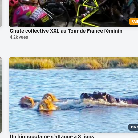
FAI
Chute collective XXL au Tour de France féminin
4,2k vues
OM
Un hippopotame s'attaque à 3 lions