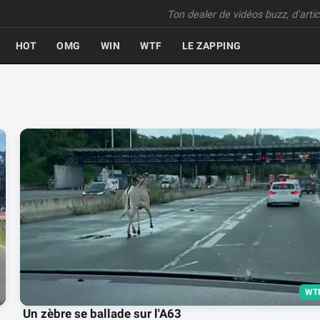
Ton dealer de vidéos buzz, d'articl
HOT
OMG
WIN
WTF
LE ZAPPING
WT
Un zèbre se ballade sur l'A63