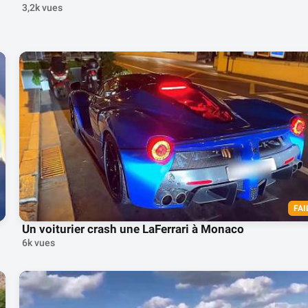
3,2k vues
FAI
Un voiturier crash une LaFerrari à Monaco
6k vues