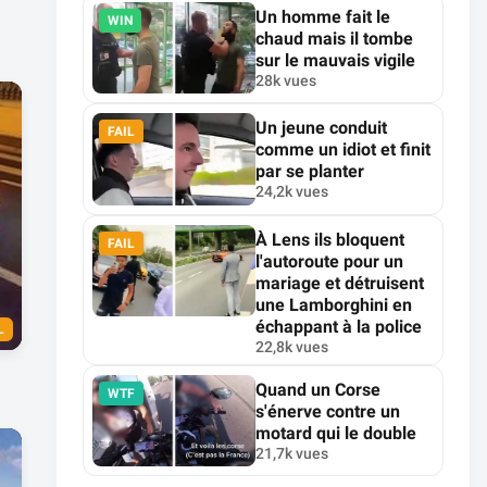
Un homme fait le
WIN
chaud mais il tombe
sur le mauvais vigile
28k vues
Un jeune conduit
FAIL
comme un idiot et finit
par se planter
24,2k vues
À Lens ils bloquent
FAIL
l'autoroute pour un
mariage et détruisent
une Lamborghini en
échappant à la police
L
22,8k vues
Quand un Corse
WTF
s'énerve contre un
motard qui le double
21,7k vues