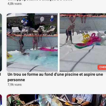
4,8k vues
CHO
3
Un trou se forme au fond d'une piscine et aspire une
personne
7,9k vues