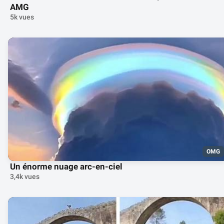
AMG
5k vues
OMG
Un énorme nuage arc-en-ciel
3,4k vues