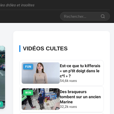
es drôles et insolites
VIDÉOS CULTES
Est-ce que tu kifferais
FUN
« un p'tit doigt dans le
c*l » ?
54,6k vues
Des braqueurs
WIN
tombent sur un ancien
Marine
F
32,2k vues