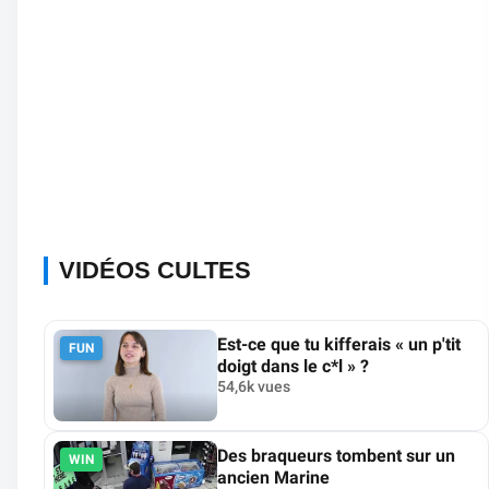
VIDÉOS CULTES
Est-ce que tu kifferais « un p'tit
FUN
doigt dans le c*l » ?
54,6k vues
Des braqueurs tombent sur un
WIN
ancien Marine