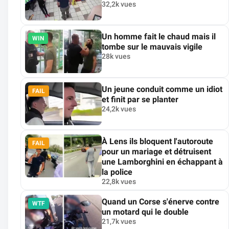
32,2k vues
Un homme fait le chaud mais il
WIN
tombe sur le mauvais vigile
28k vues
Un jeune conduit comme un idiot
FAIL
et finit par se planter
24,2k vues
À Lens ils bloquent l'autoroute
FAIL
pour un mariage et détruisent
une Lamborghini en échappant à
la police
22,8k vues
Quand un Corse s'énerve contre
WTF
un motard qui le double
21,7k vues