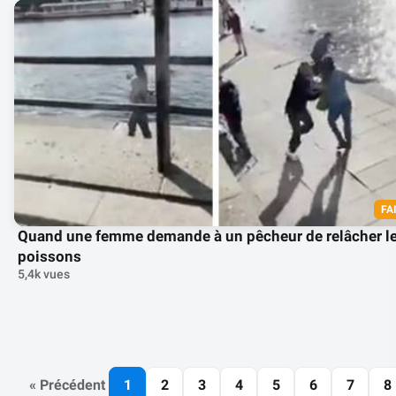
FA
Quand une femme demande à un pêcheur de relâcher l
poissons
5,4k vues
« Précédent
1
2
3
4
5
6
7
8