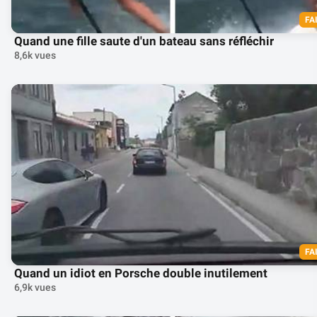
FA
Quand une fille saute d'un bateau sans réfléchir
8,6k vues
FA
Quand un idiot en Porsche double inutilement
6,9k vues