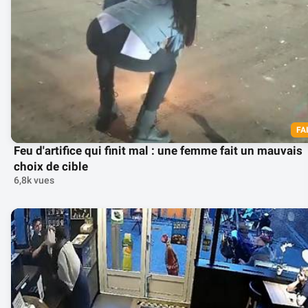
FA
Feu d'artifice qui finit mal : une femme fait un mauvais
choix de cible
6,8k vues