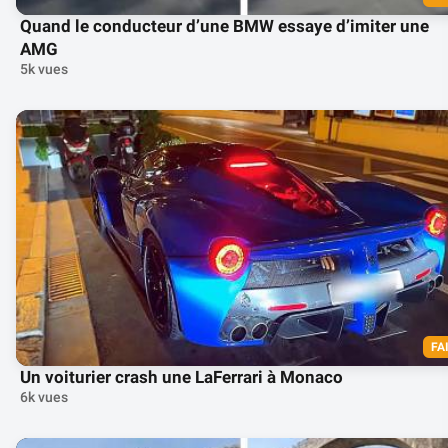
Quand le conducteur d’une BMW essaye d’imiter une
AMG
5k vues
FA
Un voiturier crash une LaFerrari à Monaco
6k vues