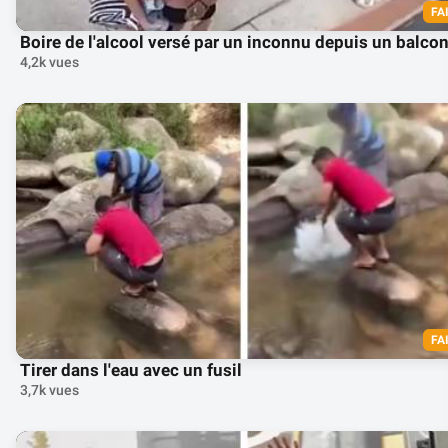
FA
Boire de l'alcool versé par un inconnu depuis un balco
4,2k vues
FA
Tirer dans l'eau avec un fusil
3,7k vues