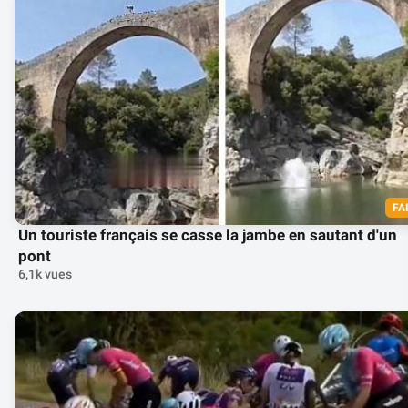
FA
Un touriste français se casse la jambe en sautant d'un
pont
6,1k vues