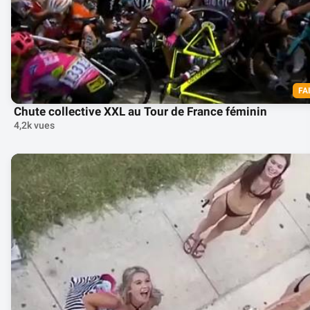
FA
Chute collective XXL au Tour de France féminin
4,2k vues