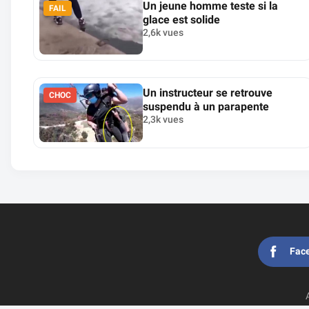
Un jeune homme teste si la
FAIL
glace est solide
2,6k vues
Un instructeur se retrouve
CHOC
suspendu à un parapente
2,3k vues
Fac