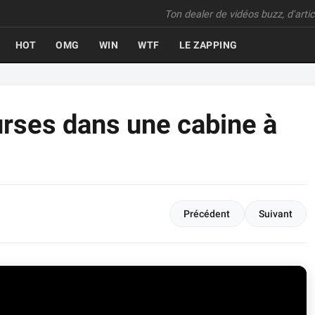
Ton dealer de vidéos buzz, d'articl
HOT
OMG
WIN
WTF
LE ZAPPING
rses dans une cabine à
Précédent
Suivant