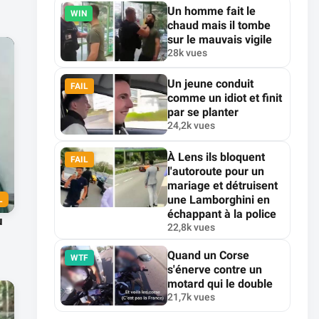
Un homme fait le
WIN
chaud mais il tombe
sur le mauvais vigile
28k vues
Un jeune conduit
FAIL
comme un idiot et finit
par se planter
24,2k vues
À Lens ils bloquent
FAIL
l'autoroute pour un
mariage et détruisent
une Lamborghini en
L
échappant à la police
u
22,8k vues
Quand un Corse
WTF
s'énerve contre un
motard qui le double
21,7k vues