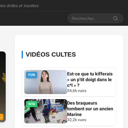
es drôles et insolites
VIDÉOS CULTES
Est-ce que tu kifferais
FUN
« un p'tit doigt dans le
c*l » ?
54,6k vues
Des braqueurs
WIN
tombent sur un ancien
Marine
L
32,2k vues