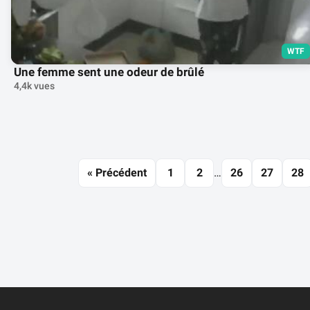
WTF
Une femme sent une odeur de brûlé
4,4k vues
« Précédent
1
2
…
26
27
28