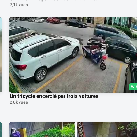
7,1k vues
WI
Un tricycle encerclé par trois voitures
2,8k vues