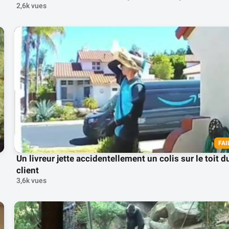
2,6k vues
FAI
Un livreur jette accidentellement un colis sur le toit d
client
3,6k vues