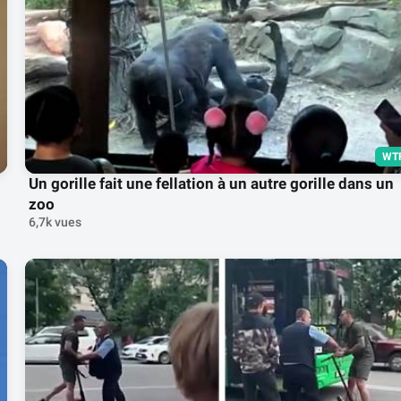
WT
Un gorille fait une fellation à un autre gorille dans un
zoo
6,7k vues