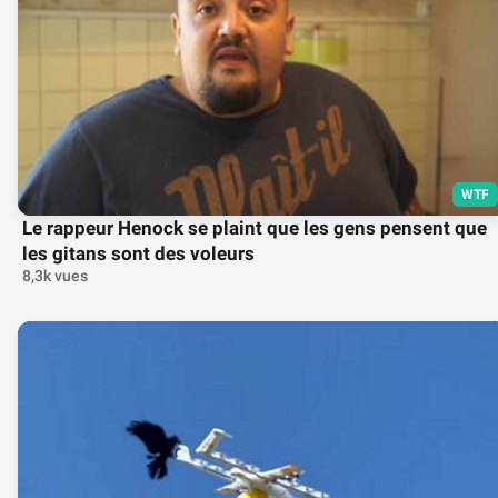
WTF
Le rappeur Henock se plaint que les gens pensent que
les gitans sont des voleurs
8,3k vues