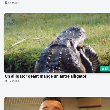
5,4k vues
WTF
Un alligator géant mange un autre alligator
9,8k vues