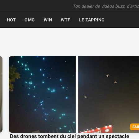
Ton dealer de vidéos buzz, d'articl
HOT
OMG
WIN
WTF
LE ZAPPING
FAI
Des drones tombent du ciel pendant un spectacle