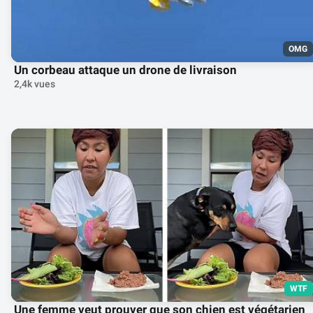
OMG
Un corbeau attaque un drone de livraison
2,4k vues
WTF
Une femme veut prouver que son chien est végétarien