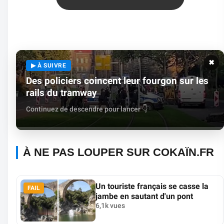
✖
▶ À SUIVRE
Des policiers coincent leur fourgon sur les
rails du tramway
Continuez de descendre pour lancer 👇
À NE PAS LOUPER SUR COKAÏN.FR
Un touriste français se casse la
FAIL
jambe en sautant d'un pont
6,1k vues