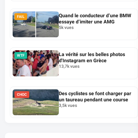
Quand le conducteur d’une BMW
FAIL
essaye d’imiter une AMG
5k vues
La vérité sur les belles photos
WTF
d'Instagram en Grèce
13,7k vues
Des cyclistes se font charger par
CHOC
un taureau pendant une course
3,5k vues