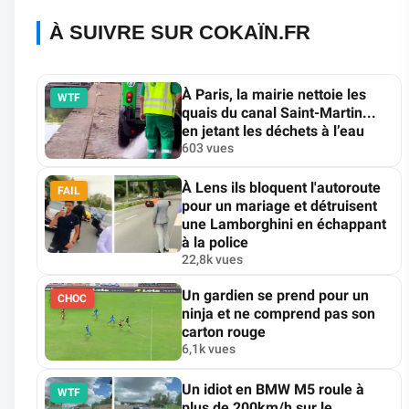
À SUIVRE SUR COKAÏN.FR
À Paris, la mairie nettoie les
WTF
quais du canal Saint-Martin...
en jetant les déchets à l’eau
603 vues
À Lens ils bloquent l'autoroute
FAIL
pour un mariage et détruisent
une Lamborghini en échappant
à la police
22,8k vues
Un gardien se prend pour un
CHOC
ninja et ne comprend pas son
carton rouge
6,1k vues
Un idiot en BMW M5 roule à
WTF
plus de 200km/h sur le