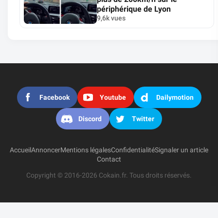
périphérique de Lyon
9,6k vues
Facebook
Youtube
Dailymotion
Discord
Twitter
Accueil
Annoncer
Mentions légales
Confidentialité
Signaler un article
Contact
Copyright © 2016-2026 Cokain.fr. Tous droits réservés.