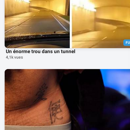
F
Un énorme trou dans un tunnel
4,1k vues