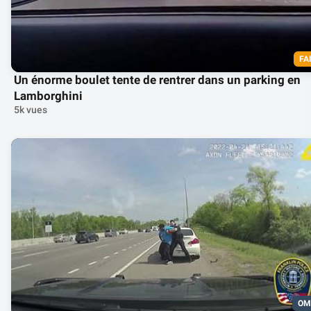
FA
Un énorme boulet tente de rentrer dans un parking en
Lamborghini
5k vues
OM