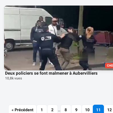
CHO
Deux policiers se font malmener à Aubervilliers
10,8k vues
« Précédent
1
2
…
8
9
10
11
12