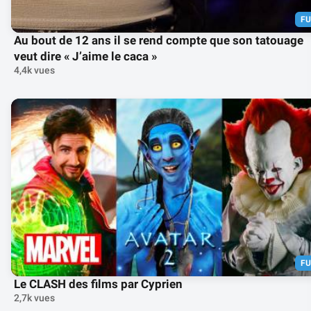
F
Au bout de 12 ans il se rend compte que son tatouage
veut dire « J’aime le caca »
4,4k vues
F
Le CLASH des films par Cyprien
2,7k vues