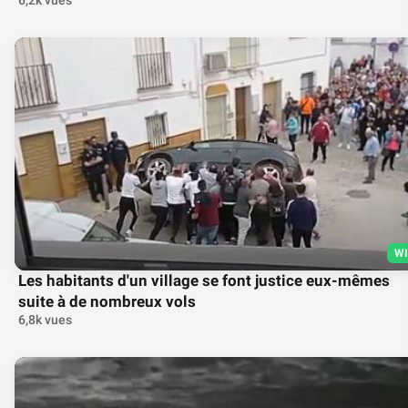
6,2k vues
W
Les habitants d'un village se font justice eux-mêmes
suite à de nombreux vols
6,8k vues