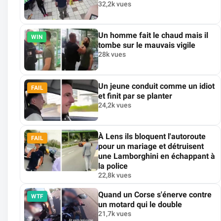
32,2k vues
Un homme fait le chaud mais il
WIN
tombe sur le mauvais vigile
28k vues
Un jeune conduit comme un idiot
FAIL
et finit par se planter
24,2k vues
À Lens ils bloquent l'autoroute
FAIL
pour un mariage et détruisent
une Lamborghini en échappant à
la police
22,8k vues
Quand un Corse s'énerve contre
WTF
un motard qui le double
21,7k vues