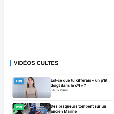
VIDÉOS CULTES
Est-ce que tu kifferais « un p'tit
FUN
doigt dans le c*l » ?
54,6k vues
Des braqueurs tombent sur un
WIN
ancien Marine