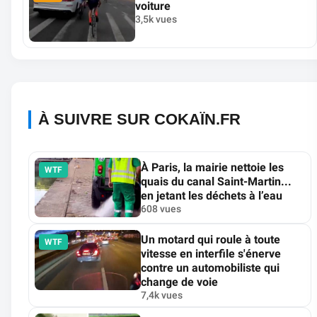
voiture
3,5k vues
À SUIVRE SUR COKAÏN.FR
À Paris, la mairie nettoie les
WTF
quais du canal Saint-Martin...
en jetant les déchets à l’eau
608 vues
Un motard qui roule à toute
WTF
vitesse en interfile s'énerve
contre un automobiliste qui
change de voie
7,4k vues