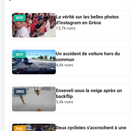
La vérité sur les belles photos
WTF
d'Instagram en Grèce
13,7k vues
Un accident de voiture hors du
WTF
commun
4,6k vues
Enseveli sous la neige après un
OMG
backflip
3,4k vues
Deux cyclistes s'accrochent à une
FAIL