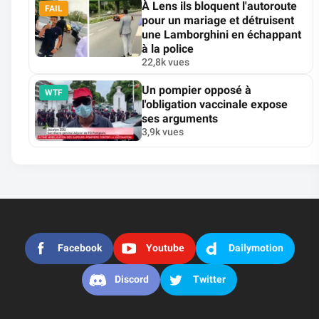
À Lens ils bloquent l'autoroute
FAIL
pour un mariage et détruisent
une Lamborghini en échappant
à la police
22,8k vues
Un pompier opposé à
WTF
l'obligation vaccinale expose
ses arguments
3,9k vues
Facebook
Youtube
Dailymotion
Discord
Twitter