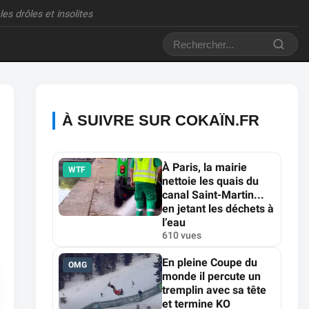
es drôles et insolites
À SUIVRE SUR COKAÏN.FR
À Paris, la mairie
WTF
nettoie les quais du
canal Saint-Martin...
en jetant les déchets à
l’eau
610 vues
En pleine Coupe du
OMG
monde il percute un
tremplin avec sa tête
et termine KO