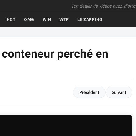
Ton dealer de vidéos buzz, d'articl
HOT
OMG
WIN
WTF
LE ZAPPING
 conteneur perché en
Précédent
Suivant