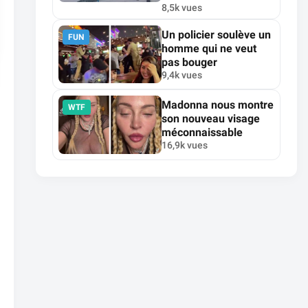
8,5k vues
Un policier soulève un
FUN
homme qui ne veut
pas bouger
9,4k vues
Madonna nous montre
WTF
son nouveau visage
méconnaissable
16,9k vues