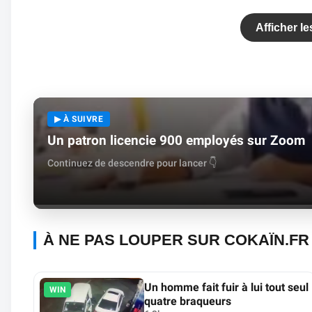
Afficher l
▶ À SUIVRE
Un patron licencie 900 employés sur Zoom
Continuez de descendre pour lancer 👇
À NE PAS LOUPER SUR COKAÏN.FR
Un homme fait fuir à lui tout seul
WIN
quatre braqueurs