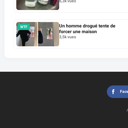
6,3k vues
Un homme drogué tente de
WTF
forcer une maison
3,5k vues
Fac