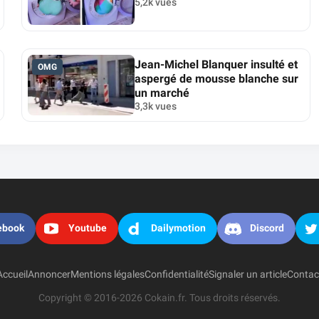
5,2k vues
Jean-Michel Blanquer insulté et
OMG
aspergé de mousse blanche sur
un marché
3,3k vues
ebook
Youtube
Dailymotion
Discord
Accueil
Annoncer
Mentions légales
Confidentialité
Signaler un article
Contac
Copyright © 2016-2026 Cokain.fr. Tous droits réservés.