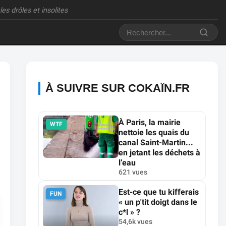
es drôles et insolites
À SUIVRE SUR COKAÏN.FR
À Paris, la mairie
WTF
nettoie les quais du
canal Saint-Martin...
en jetant les déchets à
l’eau
621 vues
Est-ce que tu kifferais
FUN
« un p'tit doigt dans le
c*l » ?
54,6k vues