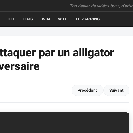
Ton dealer de vidéos buzz, d'articl
HOT
OMG
WIN
WTF
LE ZAPPING
ttaquer par un alligator
versaire
Précédent
Suivant