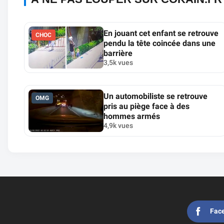
En jouant cet enfant se retrouve
CHOC
pendu la tête coincée dans une
barrière
3,5k vues
Un automobiliste se retrouve
OMG
pris au piège face à des
hommes armés
4,9k vues
Fac