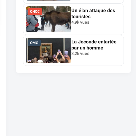
Un élan attaque des
CHOC
touristes
4,9k vues
La Joconde entartée
OMG
par un homme
3,2k vues