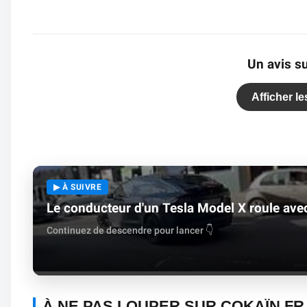
Un avis su
Afficher l
▶ À SUIVRE
Le conducteur d'un Tesla Model X roule avec
Continuez de descendre pour lancer 👇
À NE PAS LOUPER SUR COKAÏN.FR