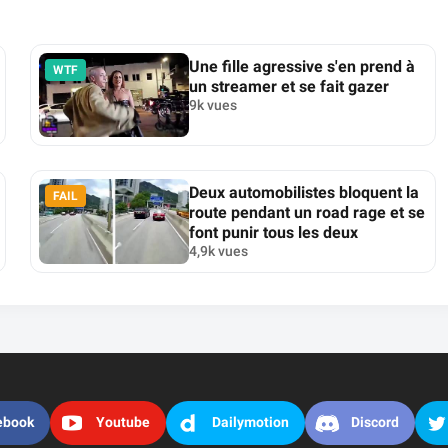
Une fille agressive s'en prend à
WTF
un streamer et se fait gazer
9k vues
Deux automobilistes bloquent la
FAIL
route pendant un road rage et se
font punir tous les deux
4,9k vues
ebook
Youtube
Dailymotion
Discord