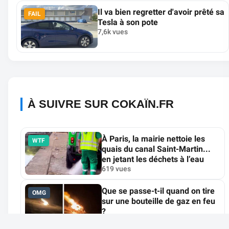
Il va bien regretter d'avoir prêté sa
FAIL
Tesla à son pote
7,6k vues
À SUIVRE SUR COKAÏN.FR
À Paris, la mairie nettoie les
WTF
quais du canal Saint-Martin...
en jetant les déchets à l’eau
619 vues
Que se passe-t-il quand on tire
OMG
sur une bouteille de gaz en feu
?
5,2k vues