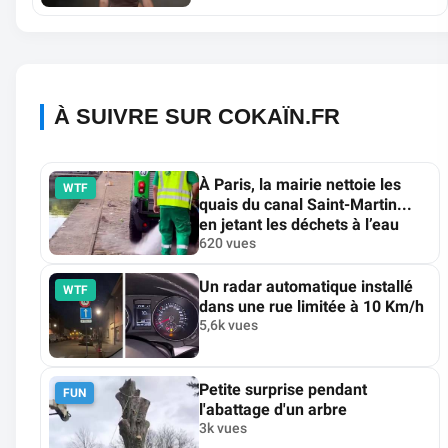
À SUIVRE SUR COKAÏN.FR
À Paris, la mairie nettoie les
WTF
quais du canal Saint-Martin...
en jetant les déchets à l’eau
620 vues
Un radar automatique installé
WTF
dans une rue limitée à 10 Km/h
5,6k vues
Petite surprise pendant
FUN
l'abattage d'un arbre
3k vues