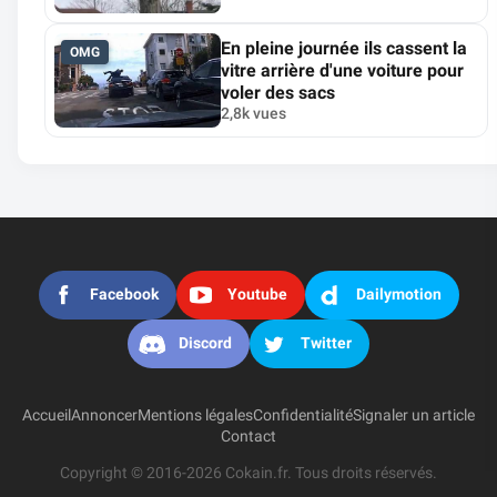
En pleine journée ils cassent la
OMG
vitre arrière d'une voiture pour
voler des sacs
2,8k vues
Facebook
Youtube
Dailymotion
Discord
Twitter
Accueil
Annoncer
Mentions légales
Confidentialité
Signaler un article
Contact
Copyright © 2016-2026 Cokain.fr. Tous droits réservés.