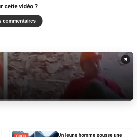
r cette vidéo ?
es commentaires
✖
Un jeune homme pousse une
CHOC