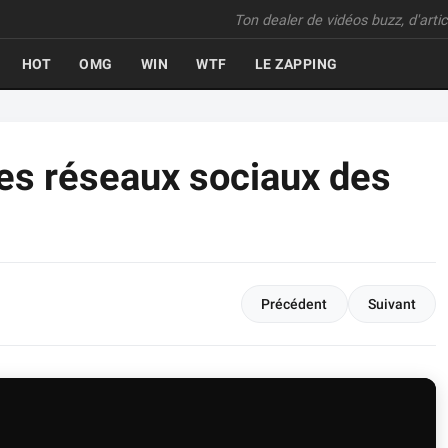
Ton dealer de vidéos buzz, d'articl
HOT
OMG
WIN
WTF
LE ZAPPING
 les réseaux sociaux des
Précédent
Suivant