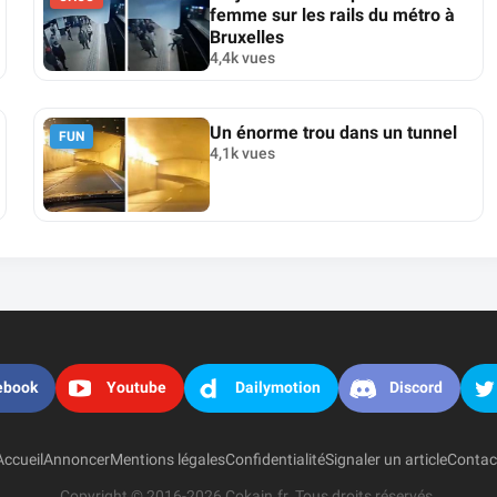
femme sur les rails du métro à
Bruxelles
4,4k vues
Un énorme trou dans un tunnel
FUN
4,1k vues
ebook
Youtube
Dailymotion
Discord
Accueil
Annoncer
Mentions légales
Confidentialité
Signaler un article
Contac
Copyright © 2016-2026 Cokain.fr. Tous droits réservés.