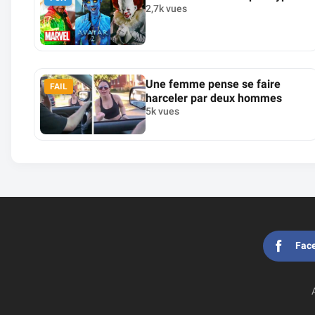
2,7k vues
Une femme pense se faire
FAIL
harceler par deux hommes
5k vues
Fac