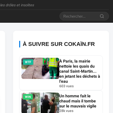
es drôles et insolites
À SUIVRE SUR COKAÏN.FR
À Paris, la mairie
WTF
nettoie les quais du
canal Saint-Martin...
en jetant les déchets à
l’eau
603 vues
Un homme fait le
WIN
chaud mais il tombe
sur le mauvais vigile
28k vues