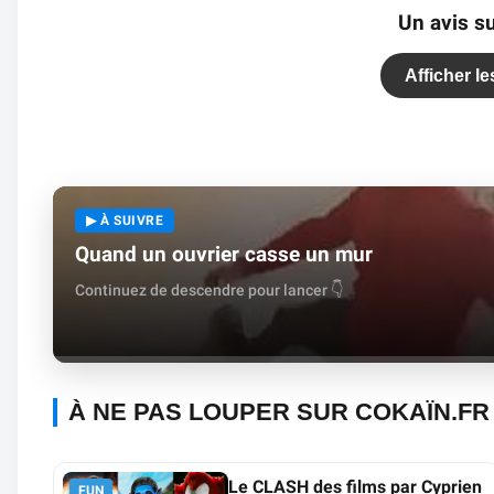
Un avis su
Afficher l
▶ À SUIVRE
Quand un ouvrier casse un mur
Continuez de descendre pour lancer 👇
À NE PAS LOUPER SUR COKAÏN.FR
Le CLASH des films par Cyprien
FUN