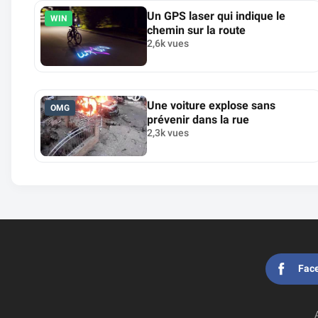
Un GPS laser qui indique le
WIN
chemin sur la route
2,6k vues
Une voiture explose sans
OMG
prévenir dans la rue
2,3k vues
Fac