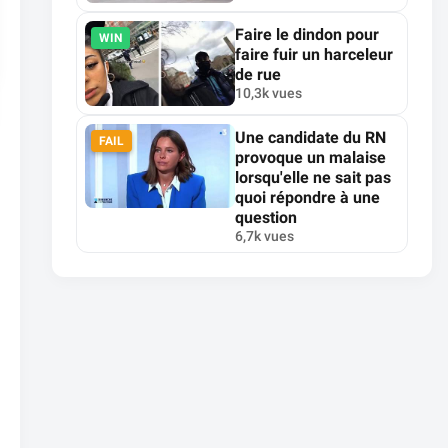
Faire le dindon pour
WIN
faire fuir un harceleur
de rue
10,3k vues
Une candidate du RN
FAIL
provoque un malaise
lorsqu'elle ne sait pas
quoi répondre à une
question
6,7k vues