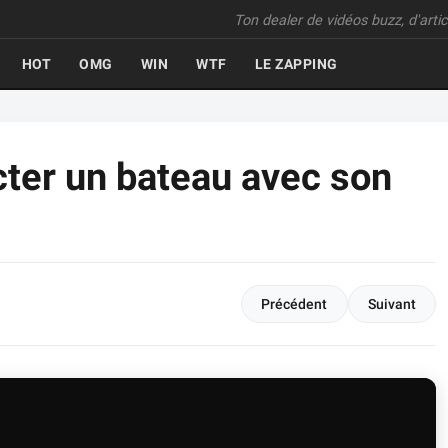
Ton dealer de vidéos buzz, d'articl
HOT
OMG
WIN
WTF
LE ZAPPING
ter un bateau avec son
Précédent
Suivant