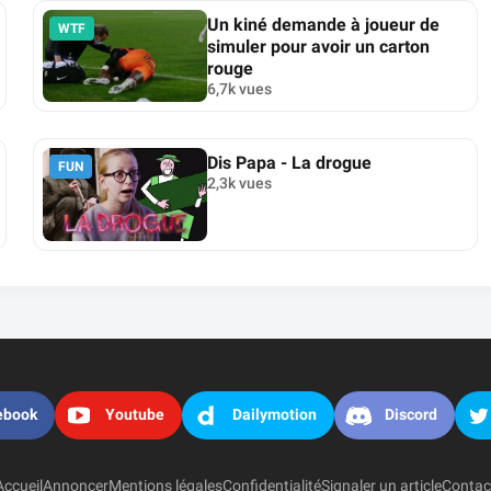
Un kiné demande à joueur de
WTF
simuler pour avoir un carton
rouge
6,7k vues
Dis Papa - La drogue
FUN
2,3k vues
ebook
Youtube
Dailymotion
Discord
Accueil
Annoncer
Mentions légales
Confidentialité
Signaler un article
Contac