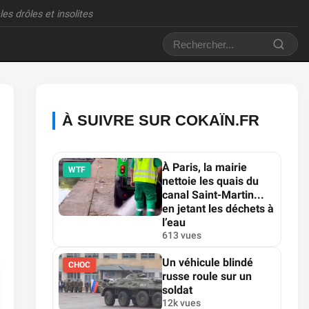
es drôles et insolites
À SUIVRE SUR COKAÏN.FR
À Paris, la mairie
WTF
nettoie les quais du
canal Saint-Martin...
en jetant les déchets à
l’eau
613 vues
Un véhicule blindé
CHOC
russe roule sur un
soldat
12k vues