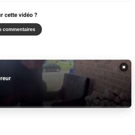
r cette vidéo ?
es commentaires
✖
vreur