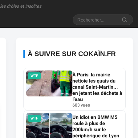
es drôles et insolites
À SUIVRE SUR COKAÏN.FR
À Paris, la mairie
WTF
nettoie les quais du
canal Saint-Martin...
en jetant les déchets à
l’eau
603 vues
Un idiot en BMW M5
WTF
roule à plus de
200km/h sur le
périphérique de Lyon