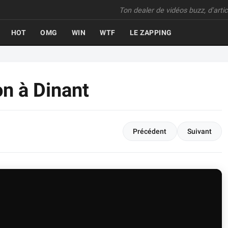
Ton dealer de vidéos buzz, d'articl
HOT
OMG
WIN
WTF
LE ZAPPING
on à Dinant
Précédent
Suivant