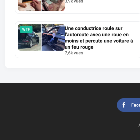
3,9k vues
Une conductrice roule sur
WTF
l'autoroute avec une roue en
moins et percute une voiture à
un feu rouge
7,6k vues
Fac