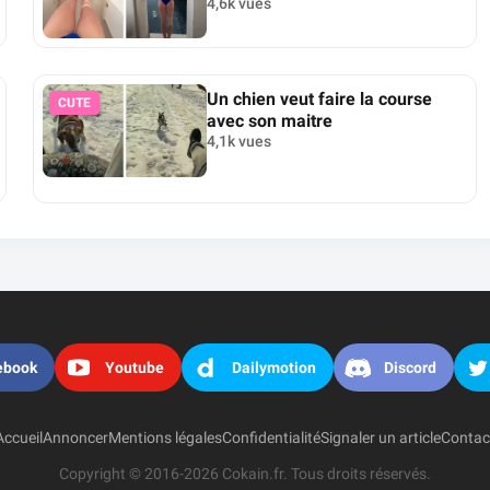
4,6k vues
Un chien veut faire la course
CUTE
avec son maitre
4,1k vues
ebook
Youtube
Dailymotion
Discord
Accueil
Annoncer
Mentions légales
Confidentialité
Signaler un article
Contac
Copyright © 2016-2026 Cokain.fr. Tous droits réservés.