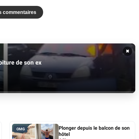
es commentaires
✖
oiture de son ex
Plonger depuis le balcon de son
OMG
hôtel