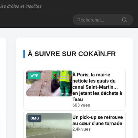
es drôles et insolites
À SUIVRE SUR COKAÏN.FR
À Paris, la mairie
WTF
nettoie les quais du
canal Saint-Martin...
en jetant les déchets à
l’eau
603 vues
Un pick-up se retrouve
OMG
au cœur d'une tornade
2,4k vues