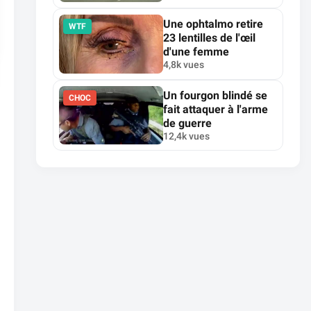
Une ophtalmo retire
WTF
23 lentilles de l'œil
d'une femme
4,8k vues
Un fourgon blindé se
CHOC
fait attaquer à l'arme
de guerre
12,4k vues