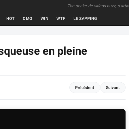
Ton dealer de vidéos buzz, d'articl
HOT
OMG
WIN
WTF
LE ZAPPING
disqueuse en pleine
Précédent
Suivant