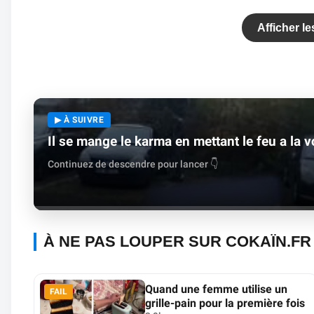
Afficher l
▶ À SUIVRE
Il se mange le karma en mettant le feu a la v
Continuez de descendre pour lancer 👇
À NE PAS LOUPER SUR COKAÏN.FR
Quand une femme utilise un
FAIL
grille-pain pour la première fois