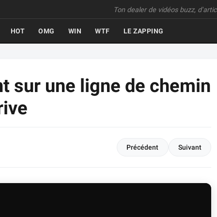
Ton dealer de vidéos buzz, d'articl
HOT
OMG
WIN
WTF
LE ZAPPING
nt sur une ligne de chemin
rive
Précédent
Suivant