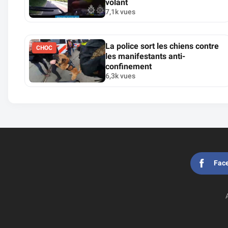
volant
7,1k vues
La police sort les chiens contre
CHOC
les manifestants anti-
confinement
6,3k vues
Fac