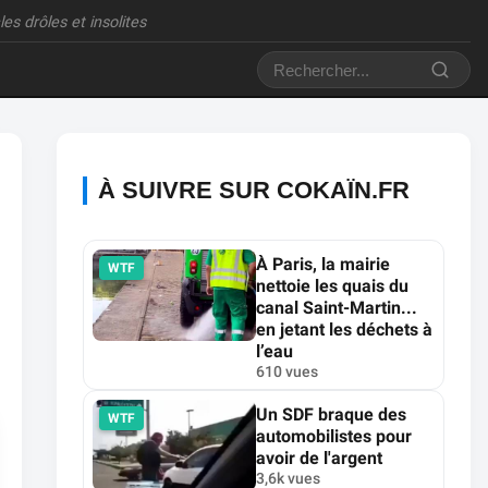
es drôles et insolites
À SUIVRE SUR COKAÏN.FR
À Paris, la mairie
WTF
nettoie les quais du
canal Saint-Martin...
en jetant les déchets à
l’eau
610 vues
Un SDF braque des
WTF
automobilistes pour
avoir de l'argent
3,6k vues