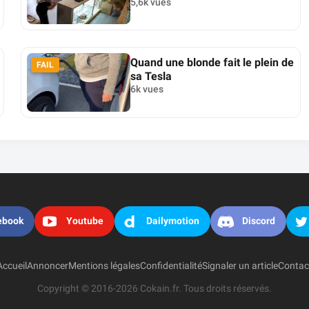
5,6k vues
Quand une blonde fait le plein de
FAIL
sa Tesla
6k vues
ebook
Youtube
Dailymotion
Discord
Accueil
Annoncer
Mentions légales
Confidentialité
Signaler un article
Contac
Copyright © 2016-2026 Cokain.fr. Tous droits réservés.