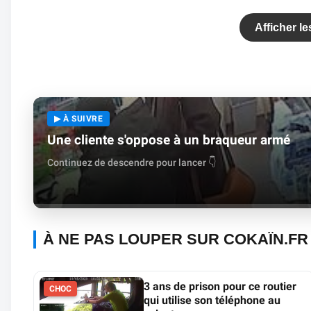
Afficher l
▶ À SUIVRE
Une cliente s'oppose à un braqueur armé
Continuez de descendre pour lancer 👇
À NE PAS LOUPER SUR COKAÏN.FR
3 ans de prison pour ce routier
CHOC
qui utilise son téléphone au