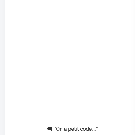
🗨️ "On a petit code..."