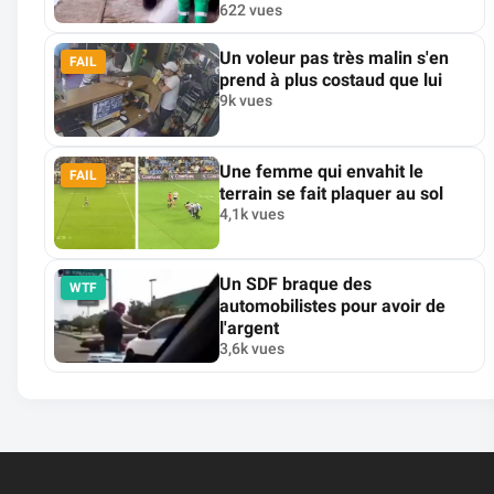
622 vues
Un voleur pas très malin s'en
FAIL
prend à plus costaud que lui
9k vues
Une femme qui envahit le
FAIL
terrain se fait plaquer au sol
4,1k vues
Un SDF braque des
WTF
automobilistes pour avoir de
l'argent
3,6k vues