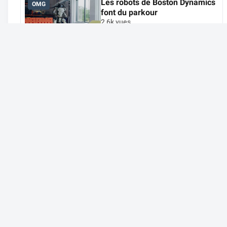
Les robots de Boston Dynamics
OMG
font du parkour
2,6k vues
Le déballage d'une Porsche
WIN
toute neuve
4,4k vues
Un élan attaque des touristes
CHOC
4,9k vues
Facebook
Youtube
Dailymotion