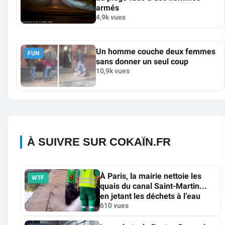
armés
4,9k vues
Un homme couche deux femmes
FUN
sans donner un seul coup
10,9k vues
À SUIVRE SUR COKAÏN.FR
À Paris, la mairie nettoie les
WTF
quais du canal Saint-Martin...
en jetant les déchets à l’eau
610 vues