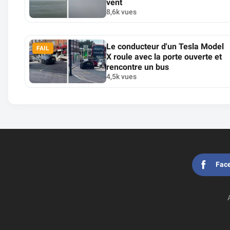
vent
8,6k vues
Le conducteur d'un Tesla Model
FAIL
X roule avec la porte ouverte et
rencontre un bus
4,5k vues
Fac