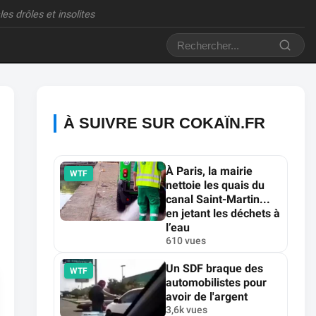
es drôles et insolites
À SUIVRE SUR COKAÏN.FR
À Paris, la mairie
WTF
nettoie les quais du
canal Saint-Martin...
en jetant les déchets à
l’eau
610 vues
Un SDF braque des
WTF
automobilistes pour
avoir de l'argent
3,6k vues