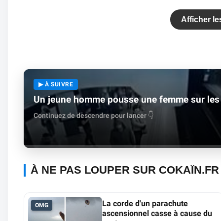
Afficher l
▶ À SUIVRE
Un jeune homme pousse une femme sur les r
Continuez de descendre pour lancer 👇
À NE PAS LOUPER SUR COKAÏN.FR
La corde d'un parachute
OMG
ascensionnel casse à cause du