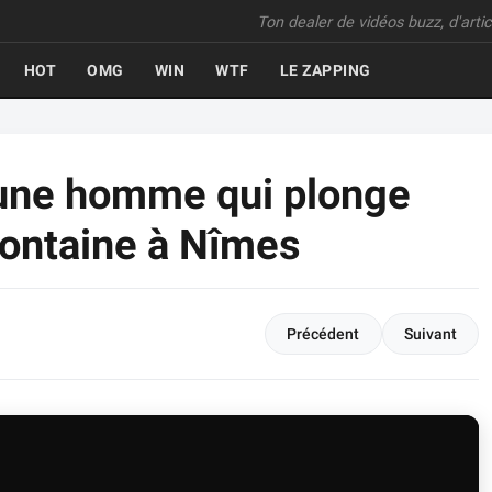
Ton dealer de vidéos buzz, d'articl
HOT
OMG
WIN
WTF
LE ZAPPING
eune homme qui plonge
Fontaine à Nîmes
Précédent
Suivant