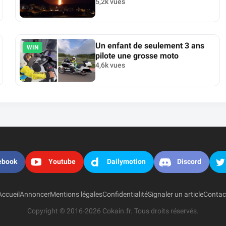
5,2k vues
Un enfant de seulement 3 ans
WIN
pilote une grosse moto
4,6k vues
ebook
Youtube
Dailymotion
Discord
Accueil
Annoncer
Mentions légales
Confidentialité
Signaler un article
Contac
Copyright © 2016-2026 Cokain.fr. Tous droits réservés.