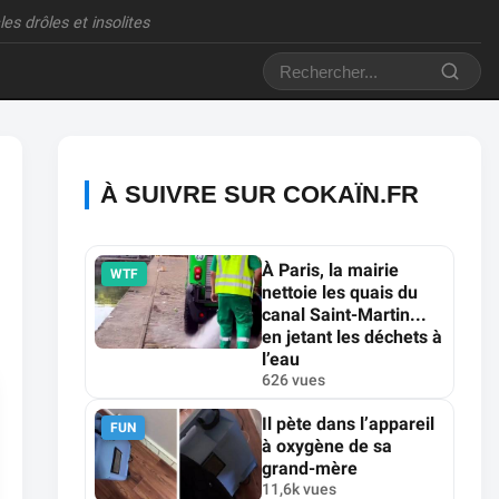
es drôles et insolites
À SUIVRE SUR COKAÏN.FR
À Paris, la mairie
WTF
nettoie les quais du
canal Saint-Martin...
en jetant les déchets à
l’eau
626 vues
Il pète dans l’appareil
FUN
à oxygène de sa
grand-mère
11,6k vues