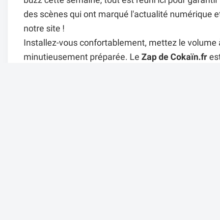
buzz cette semaine, tout est réuni ici pour garant
des scènes qui ont marqué l'actualité numérique et 
notre site !
Installez-vous confortablement, mettez le volume à
minutieusement préparée. Le
Zap de Cokaïn.fr
est
passeport pour le
divertissement pur
et une fenêtr
pas de partager vos moments préférés en commentair
production de ces Zaps, jetez un œil à notre
campag
Il y a 4 mois dans
ZAPPING
par Alexandre.
720 vues
Un avis su
Afficher l