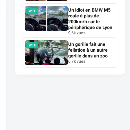
Un idiot en BMW M5
WTF
roule à plus de
200km/h sur le
périphérique de Lyon
9,6k vues
Un gorille fait une
WTF
fellation à un autre
gorille dans un zoo
6,7k vues