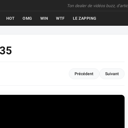
Ton dealer de vidéos buzz, d'articl
HOT
OMG
WIN
WTF
LE ZAPPING
535
Précédent
Suivant