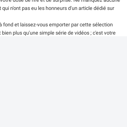
ir votre dose de rire et de surprise. Ne manquez aucune
qui n'ont pas eu les honneurs d'un article dédié sur
 fond et laissez-vous emporter par cette sélection
 bien plus qu'une simple série de vidéos ; c'est votre
e ouverte sur les pépites cachées du web. N'oubliez
e et, si vous souhaitez soutenir notre travail et la
ne de financement participatif
!
r cette vidéo ?
es commentaires