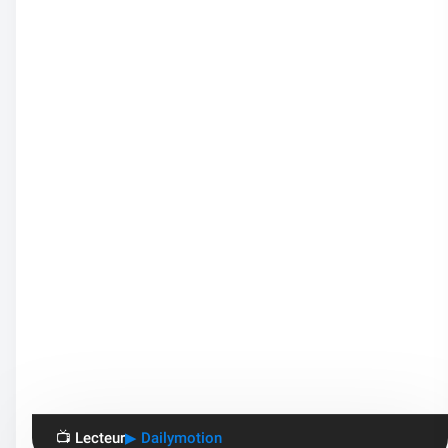
📺 Lecteur
▶ Dailymotion