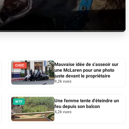
Mauvaise idée de s'asseoir sur
CHOC
une McLaren pour une photo
juste devant le propriétaire
9,2k vues
Une femme tente d'éteindre un
WTF
feu depuis son balcon
4,2k vues