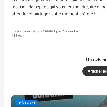
et hilarants, garantissant un visionnage où l'ennu
moisson de pépites qui vous fera sourire, rire et 
attendre et partagez votre moment préféré !
Il y a 4 mois dans
ZAPPING
par Alexandre.
213 vues
Un avis su
Afficher l
▶ À SUIVRE