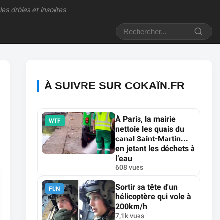
es drôles et insolites
À SUIVRE SUR COKAÏN.FR
À Paris, la mairie
WTF
nettoie les quais du
canal Saint-Martin...
en jetant les déchets à
l’eau
608 vues
Sortir sa tête d'un
FUN
hélicoptère qui vole à
200km/h
7,1k vues