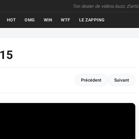
Ton dealer de vidéos buzz, d'articl
HOT
OMG
WIN
WTF
LE ZAPPING
515
Précédent
Suivant