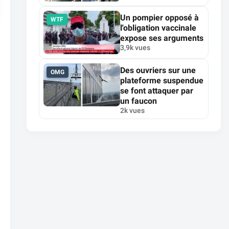
Un pompier opposé à
WTF
l'obligation vaccinale
expose ses arguments
3,9k vues
Des ouvriers sur une
OMG
plateforme suspendue
se font attaquer par
un faucon
2k vues