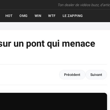
Ton dealer de vidéos buzz, d'articl
HOT
OMG
WIN
WTF
LE ZAPPING
sur un pont qui menace
Précédent
Suivant