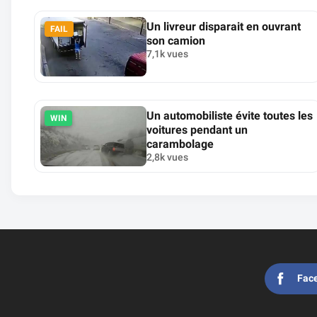
Un livreur disparait en ouvrant
FAIL
son camion
7,1k vues
Un automobiliste évite toutes les
WIN
voitures pendant un
carambolage
2,8k vues
Fac