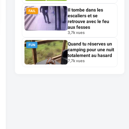
Il tombe dans les
FAIL
escaliers et se
retrouve avec le feu
aux fesses
3,7k vues
Quand tu réserves un
FUN
camping pour une nuit
totalement au hasard
7,7k vues