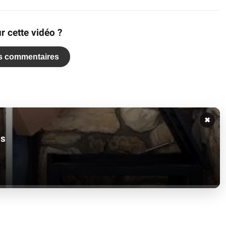
r cette vidéo ?
es commentaires
✖
is