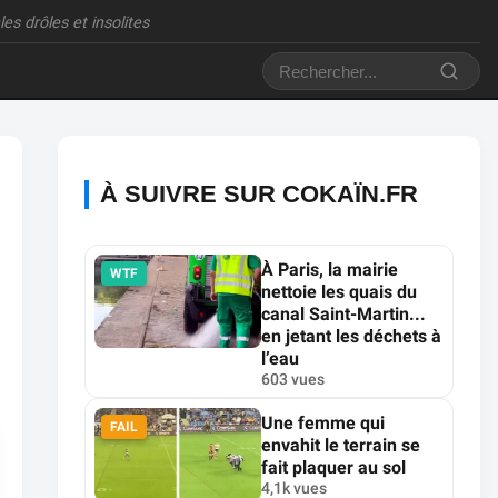
es drôles et insolites
À SUIVRE SUR COKAÏN.FR
À Paris, la mairie
WTF
nettoie les quais du
canal Saint-Martin...
en jetant les déchets à
l’eau
603 vues
Une femme qui
FAIL
envahit le terrain se
fait plaquer au sol
4,1k vues