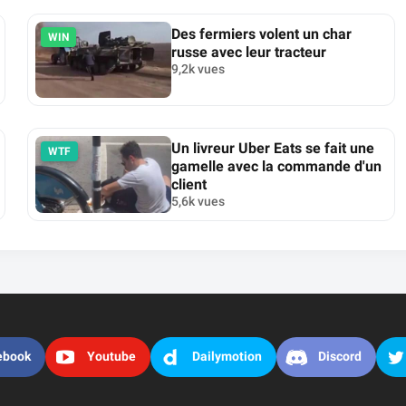
Des fermiers volent un char
WIN
russe avec leur tracteur
9,2k vues
Un livreur Uber Eats se fait une
WTF
gamelle avec la commande d'un
client
5,6k vues
ebook
Youtube
Dailymotion
Discord