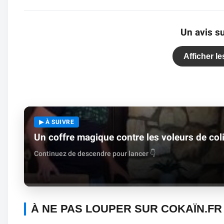
Un avis su
Afficher l
▶ À SUIVRE
Un coffre magique contre les voleurs de col
Continuez de descendre pour lancer 👇
À NE PAS LOUPER SUR COKAÏN.FR