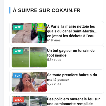
À SUIVRE SUR COKAÏN.FR
À Paris, la mairie nettoie les
WTF
quais du canal Saint-Martin...
en jetant les déchets à l’eau
619 vues
Un but gag sur un terrain de
WTF
foot inondé
5,3k vues
Sa toute première huitre a du
FUN
mal à passer
5,7k vues
Des policiers ouvrent le feu sur
CHOC
une camionnette rempli de