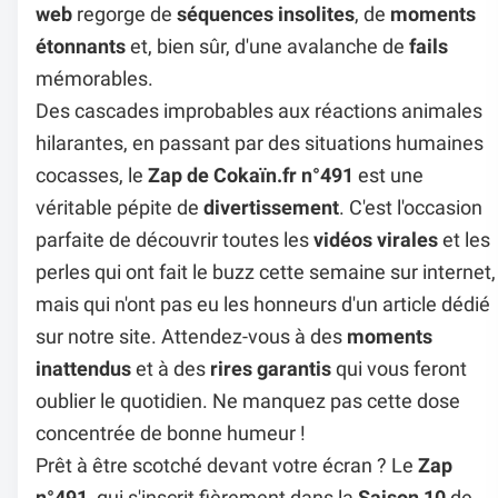
web
regorge de
séquences insolites
, de
moments
étonnants
et, bien sûr, d'une avalanche de
fails
mémorables.
Des cascades improbables aux réactions animales
hilarantes, en passant par des situations humaines
cocasses, le
Zap de Cokaïn.fr n°491
est une
véritable pépite de
divertissement
. C'est l'occasion
parfaite de découvrir toutes les
vidéos virales
et les
perles qui ont fait le buzz cette semaine sur internet,
mais qui n'ont pas eu les honneurs d'un article dédié
sur notre site. Attendez-vous à des
moments
inattendus
et à des
rires garantis
qui vous feront
oublier le quotidien. Ne manquez pas cette dose
concentrée de bonne humeur !
Prêt à être scotché devant votre écran ? Le
Zap
n°491
, qui s'inscrit fièrement dans la
Saison 10
de