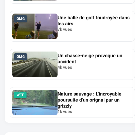
Une balle de golf foudroyée dans
OMG
les airs
7k vues
Un chasse-neige provoque un
OMG
accident
4k vues
Nature sauvage : L'incroyable
WTF
poursuite d'un orignal par un
grizzly
1k vues