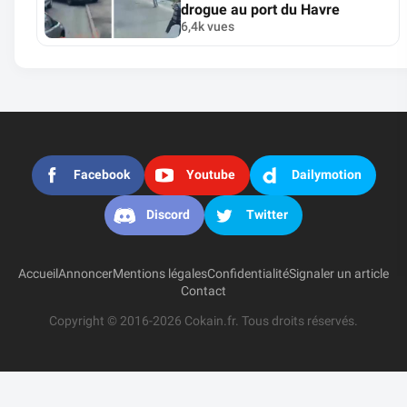
drogue au port du Havre
6,4k vues
Facebook
Youtube
Dailymotion
Discord
Twitter
Accueil
Annoncer
Mentions légales
Confidentialité
Signaler un article
Contact
Copyright © 2016-2026 Cokain.fr. Tous droits réservés.