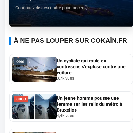
Continuez de descendre pour lancer 👇
À NE PAS LOUPER SUR COKAÏN.FR
Un cycliste qui roule en
OMG
contresens s'explose contre une
voiture
3,7k vues
Un jeune homme pousse une
CHOC
femme sur les rails du métro à
Bruxelles
4,4k vues