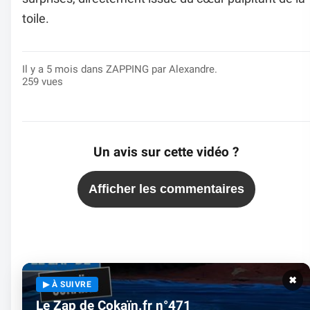
toile.
Il y a 5 mois dans
ZAPPING
par Alexandre.
259 vues
Un avis sur cette vidéo ?
Afficher les commentaires
✖
▶ À SUIVRE
Le Zap de Cokaïn.fr n°471