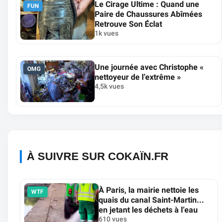
Le Cirage Ultime : Quand une
FUN
Paire de Chaussures Abîmées
Retrouve Son Éclat
1k vues
Une journée avec Christophe «
OMG
nettoyeur de l’extrême »
4,5k vues
À SUIVRE SUR COKAÏN.FR
À Paris, la mairie nettoie les
WTF
quais du canal Saint-Martin...
en jetant les déchets à l’eau
610 vues