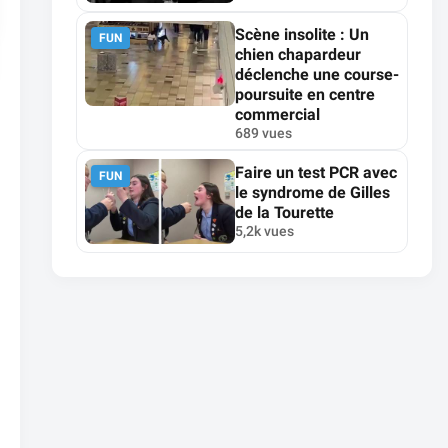
Scène insolite : Un
FUN
chien chapardeur
déclenche une course-
poursuite en centre
commercial
689 vues
Faire un test PCR avec
FUN
le syndrome de Gilles
de la Tourette
5,2k vues