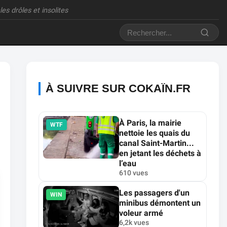
es drôles et insolites
À SUIVRE SUR COKAÏN.FR
À Paris, la mairie
WTF
nettoie les quais du
canal Saint-Martin...
en jetant les déchets à
l’eau
610 vues
Les passagers d'un
WIN
minibus démontent un
voleur armé
6,2k vues