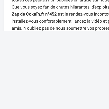
toutes ces pépites non publiées en article sur notre 
Que vous soyez fan de chutes hilarantes, d'exploi
Zap de Cokaïn.fr n°452
est le rendez-vous incontou
installez-vous confortablement, lancez la vidéo et
amis. N'oubliez pas de nous soumettre vos propres 
Il y a 5 mois dans
ZAPPING
par Alexandre.
131 vues
Un avis su
Afficher l