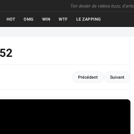
Ton dealer de vidéos buzz, d'articl
HOT
OMG
WIN
WTF
LE ZAPPING
452
Précédent
Suivant