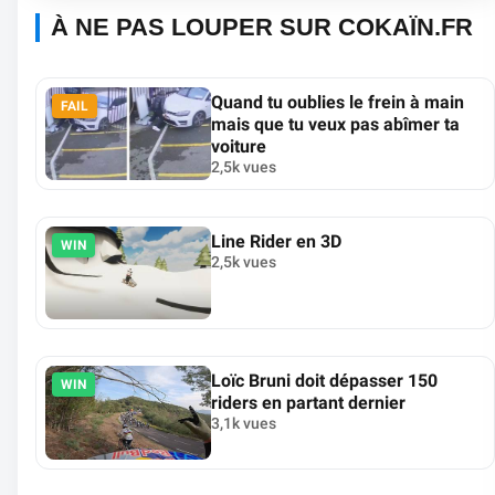
À NE PAS LOUPER SUR COKAÏN.FR
Quand tu oublies le frein à main
FAIL
mais que tu veux pas abîmer ta
voiture
2,5k vues
Line Rider en 3D
WIN
2,5k vues
Loïc Bruni doit dépasser 150
WIN
riders en partant dernier
3,1k vues