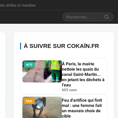
es drôles et insolites
À SUIVRE SUR COKAÏN.FR
À Paris, la mairie
WTF
nettoie les quais du
canal Saint-Martin...
en jetant les déchets à
l’eau
603 vues
Feu d'artifice qui finit
FAIL
mal : une femme fait
un mauvais choix de
cible