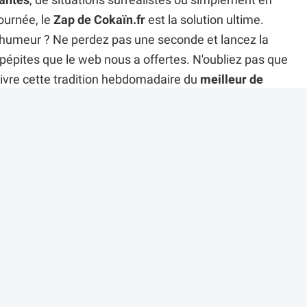
antes
, de situations surréalistes ou simplement en
ournée, le
Zap de Cokaïn.fr
est la solution ultime.
 humeur ? Ne perdez pas une seconde et lancez la
épites que le web nous a offertes. N'oubliez pas que
vivre cette tradition hebdomadaire du
meilleur de
r cette vidéo ?
es commentaires