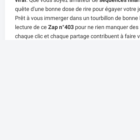
viral
. Que vous soyez amateur de
séquences hilar
quête d'une bonne dose de rire pour égayer votre j
Prêt à vous immerger dans un tourbillon de bonne
lecture de ce
Zap n°403
pour ne rien manquer des p
chaque clic et chaque partage contribuent à faire 
l'internet
avec Cokaïn.fr. Bon visionnage !
Il y a 5 mois dans
ZAPPING
par Alexandre.
136 vues
Un avis su
Afficher l