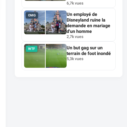
6,7k vues
Un employé de
OMG
Disneyland ruine la
demande en mariage
d'un homme
2,7k vues
Un but gag sur un
WTF
terrain de foot inondé
5,3k vues