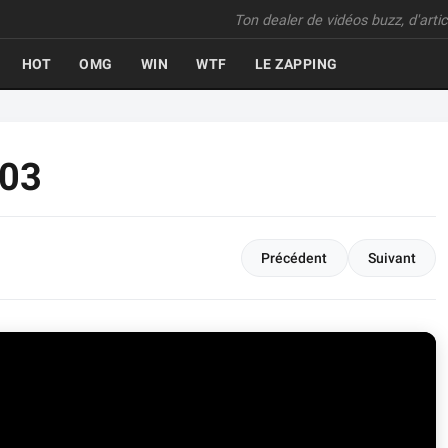
Ton dealer de vidéos buzz, d'articl
HOT
OMG
WIN
WTF
LE ZAPPING
403
Précédent
Suivant