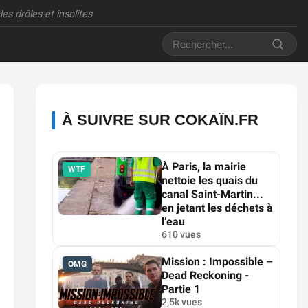
es drôles et insolites
À SUIVRE SUR COKAÏN.FR
À Paris, la mairie
WTF
nettoie les quais du
canal Saint-Martin...
en jetant les déchets à
l’eau
610 vues
Mission : Impossible –
OMG
Dead Reckoning -
Partie 1
2,5k vues