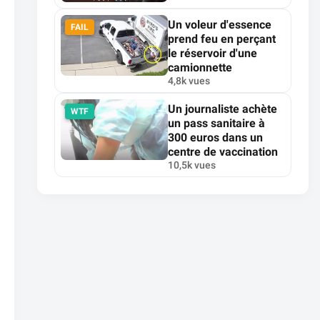
Un voleur d'essence
FAIL
prend feu en perçant
le réservoir d'une
camionnette
4,8k vues
Un journaliste achète
WTF
un pass sanitaire à
300 euros dans un
centre de vaccination
10,5k vues