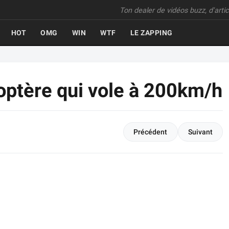
Ton dealer de vidéos buzz, d'articl
HOT
OMG
WIN
WTF
LE ZAPPING
icoptère qui vole à 200km/h
Précédent
Suivant