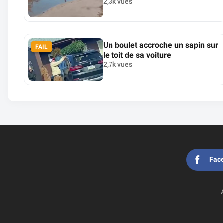
2,3k vues
Un boulet accroche un sapin sur
FAIL
le toit de sa voiture
2,7k vues
Fac