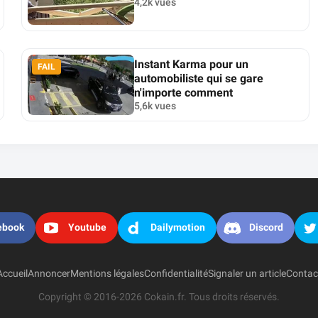
4,2k vues
Instant Karma pour un
FAIL
automobiliste qui se gare
n'importe comment
5,6k vues
ebook
Youtube
Dailymotion
Discord
Accueil
Annoncer
Mentions légales
Confidentialité
Signaler un article
Contac
Copyright © 2016-2026 Cokain.fr. Tous droits réservés.