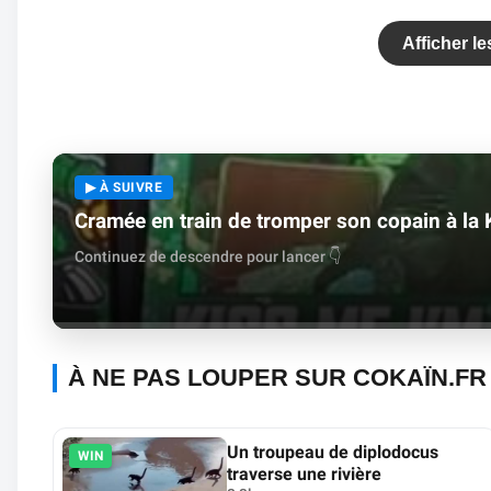
Afficher l
▶ À SUIVRE
Cramée en train de tromper son copain à la
Continuez de descendre pour lancer 👇
À NE PAS LOUPER SUR COKAÏN.FR
Un troupeau de diplodocus
WIN
traverse une rivière