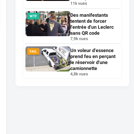
11k vues
Des manifestants
WTF
tentent de forcer
l'entrée d'un Leclerc
sans QR code
7,9k vues
Un voleur d'essence
FAIL
prend feu en perçant
le réservoir d'une
camionnette
4,8k vues