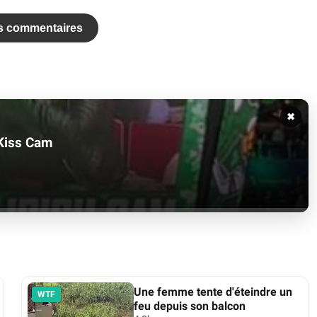
es commentaires
✖
 Kiss Cam
Une femme tente d'éteindre un
WTF
feu depuis son balcon