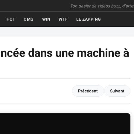
Ton dealer de vidéos buzz, d'articl
HOT
OMG
WIN
WTF
LE ZAPPING
oincée dans une machine à
Précédent
Suivant