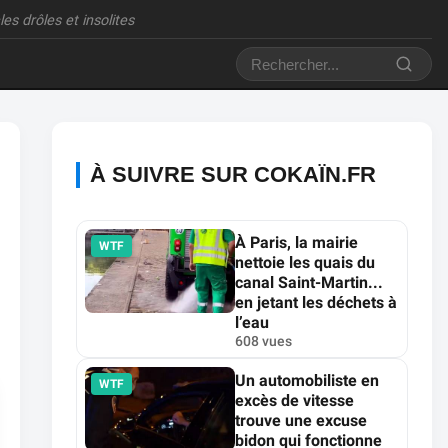
es drôles et insolites
À SUIVRE SUR COKAÏN.FR
À Paris, la mairie
WTF
nettoie les quais du
canal Saint-Martin...
en jetant les déchets à
l’eau
608 vues
Un automobiliste en
WTF
excès de vitesse
trouve une excuse
bidon qui fonctionne