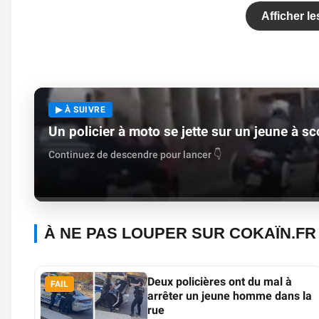
Afficher l
▶ À SUIVRE
Un policier à moto se jette sur un jeune à sc
Continuez de descendre pour lancer 👇
À NE PAS LOUPER SUR COKAÏN.FR
Deux policières ont du mal à
FAIL
arrêter un jeune homme dans la
rue