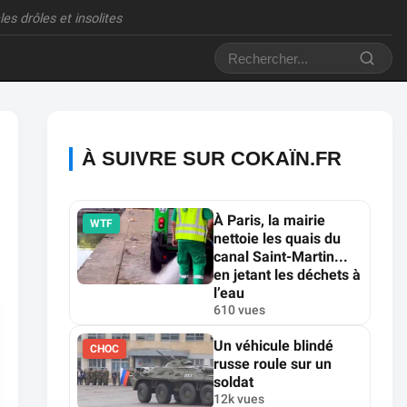
es drôles et insolites
À SUIVRE SUR COKAÏN.FR
À Paris, la mairie
WTF
nettoie les quais du
canal Saint-Martin...
en jetant les déchets à
l’eau
610 vues
Un véhicule blindé
CHOC
russe roule sur un
soldat
12k vues