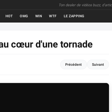
Ton dealer de vidéos buzz, d'articl
HOT
OMG
WIN
WTF
LE ZAPPING
 au cœur d'une tornade
Précédent
Suivant