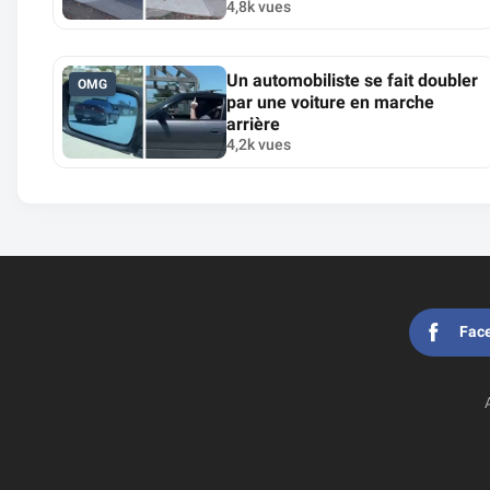
4,8k vues
Un automobiliste se fait doubler
OMG
par une voiture en marche
arrière
4,2k vues
Fac