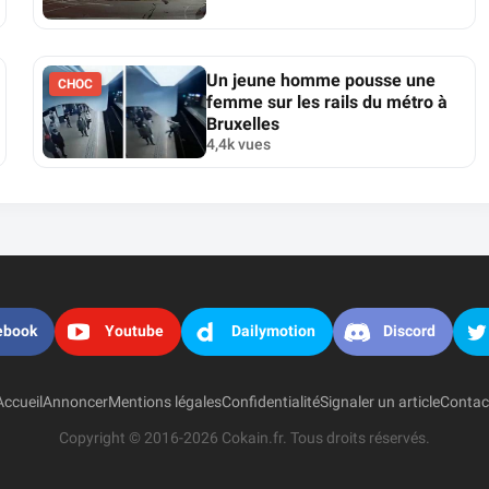
Un jeune homme pousse une
CHOC
femme sur les rails du métro à
Bruxelles
4,4k vues
ebook
Youtube
Dailymotion
Discord
Accueil
Annoncer
Mentions légales
Confidentialité
Signaler un article
Contac
Copyright © 2016-2026 Cokain.fr. Tous droits réservés.