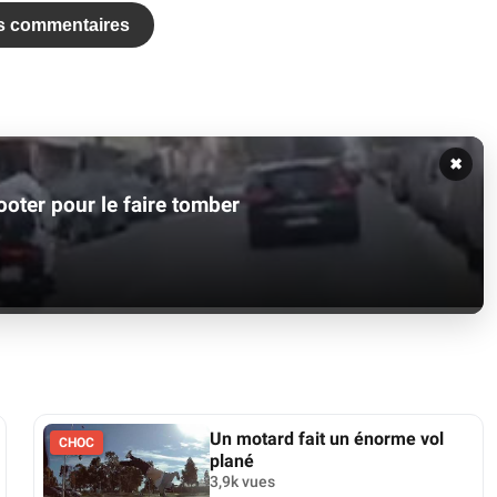
es commentaires
✖
ooter pour le faire tomber
Un motard fait un énorme vol
CHOC
plané
3,9k vues