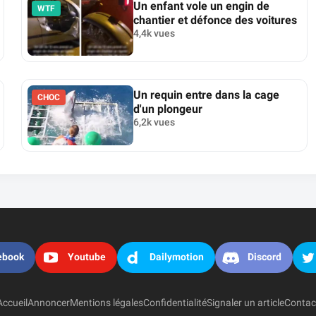
Un enfant vole un engin de
WTF
chantier et défonce des voitures
4,4k vues
Un requin entre dans la cage
CHOC
d'un plongeur
6,2k vues
ebook
Youtube
Dailymotion
Discord
Accueil
Annoncer
Mentions légales
Confidentialité
Signaler un article
Contac