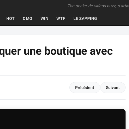
Ton dealer de vidéos buzz, d'articl
HOT
OMG
WIN
WTF
LE ZAPPING
quer une boutique avec
Précédent
Suivant