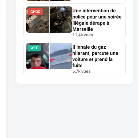
Une intervention de
CHOC
police pour une soirée
illégale dérape à
Marseille
11,4k vues
Il inhale du gaz
WTF
hilarant, percute une
voiture et prend la
fuite
5,7k vues