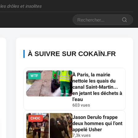
es drôles et insolites
À SUIVRE SUR COKAÏN.FR
À Paris, la mairie
WTF
nettoie les quais du
canal Saint-Martin...
en jetant les déchets à
l’eau
603 vues
Jason Derulo frappe
CHOC
deux hommes qui l’ont
appelé Usher
7,3k vues