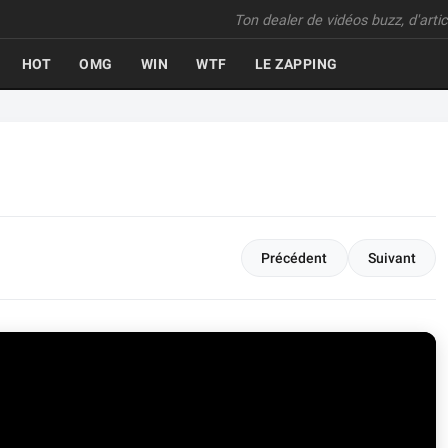
Ton dealer de vidéos buzz, d'articl
HOT
OMG
WIN
WTF
LE ZAPPING
Précédent
Suivant