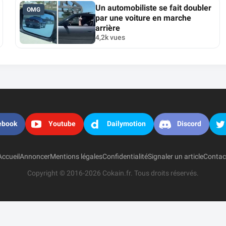
Un automobiliste se fait doubler
OMG
par une voiture en marche
arrière
4,2k vues
ebook
Youtube
Dailymotion
Discord
Accueil
Annoncer
Mentions légales
Confidentialité
Signaler un article
Contac
Copyright © 2016-2026 Cokain.fr. Tous droits réservés.