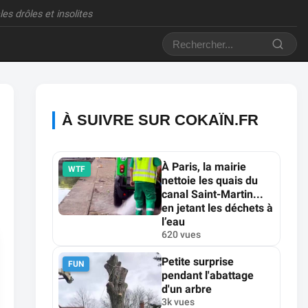
es drôles et insolites
À SUIVRE SUR COKAÏN.FR
À Paris, la mairie
WTF
nettoie les quais du
canal Saint-Martin...
en jetant les déchets à
l’eau
620 vues
Petite surprise
FUN
pendant l'abattage
d'un arbre
3k vues