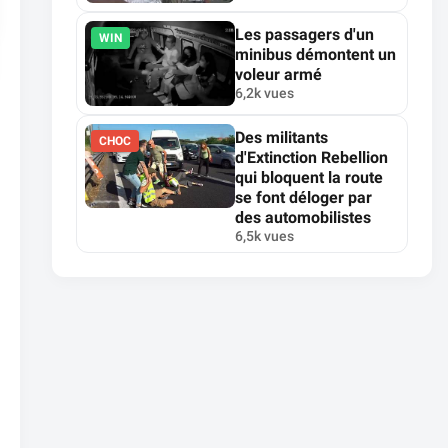
Les passagers d'un
WIN
minibus démontent un
voleur armé
6,2k vues
Des militants
CHOC
d'Extinction Rebellion
qui bloquent la route
se font déloger par
des automobilistes
6,5k vues