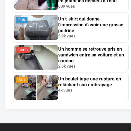
en jetant les déchets à l’eau
609 vues
Un t-shirt qui donne
FUN
l'impression d'avoir une grosse
poitrine
5,9k vues
Un homme se retrouve pris en
CHOC
sandwich entre sa voiture et un
camion
2,6k vues
Un boulet tape une rupture en
FAIL
relâchant son embrayage
4k vues