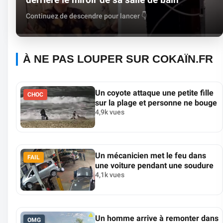
Continuez de descendre pour lancer 👇
À NE PAS LOUPER SUR COKAÏN.FR
Un coyote attaque une petite fille
CHOC
sur la plage et personne ne bouge
4,9k vues
Un mécanicien met le feu dans
FAIL
une voiture pendant une soudure
4,1k vues
Un homme arrive à remonter dans
OMG