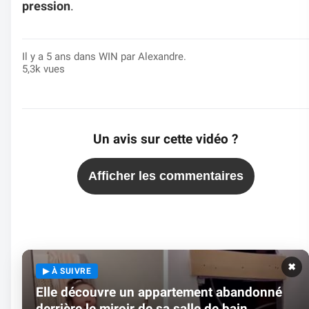
pression
.
Il y a 5 ans dans
WIN
par Alexandre.
5,3k vues
Un avis sur cette vidéo ?
Afficher les commentaires
✖
▶ À SUIVRE
Elle découvre un appartement abandonné
derrière le miroir de sa salle de bain