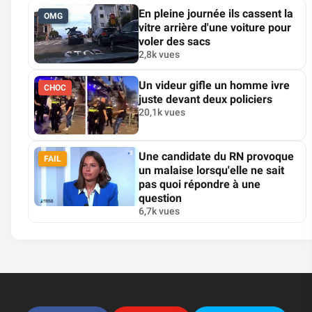
En pleine journée ils cassent la
OMG
vitre arrière d'une voiture pour
voler des sacs
2,8k vues
Un videur gifle un homme ivre
CHOC
juste devant deux policiers
20,1k vues
Une candidate du RN provoque
FAIL
un malaise lorsqu'elle ne sait
pas quoi répondre à une
question
6,7k vues