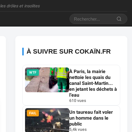
es drôles et insolites
À SUIVRE SUR COKAÏN.FR
À Paris, la mairie
WTF
nettoie les quais du
canal Saint-Martin...
en jetant les déchets à
l’eau
610 vues
Un taureau fait voler
FAIL
un homme dans le
public
5,4k vues