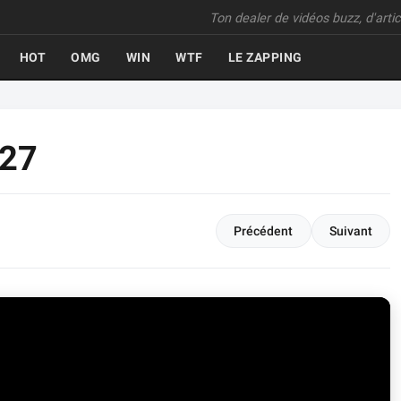
Ton dealer de vidéos buzz, d'articl
HOT
OMG
WIN
WTF
LE ZAPPING
527
Précédent
Suivant