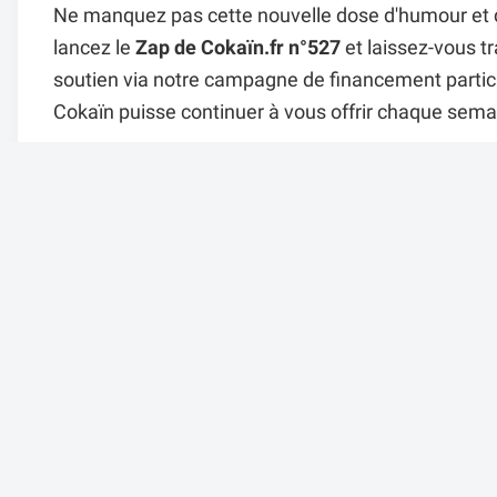
Ne manquez pas cette nouvelle dose d'humour et de
lancez le
Zap de Cokaïn.fr n°527
et laissez-vous t
soutien via notre campagne de financement particip
Cokaïn puisse continuer à vous offrir chaque sema
Il y a 4 mois dans
ZAPPING
par Alexandre.
512 vues
Un avis su
Afficher l