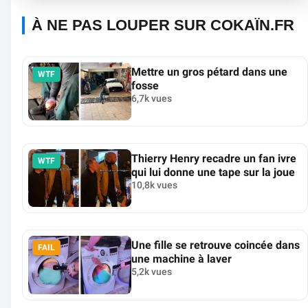
À NE PAS LOUPER SUR COKAÏN.FR
Mettre un gros pétard dans une
WTF
fosse
6,7k vues
Thierry Henry recadre un fan ivre
WTF
qui lui donne une tape sur la joue
10,8k vues
Une fille se retrouve coincée dans
FAIL
une machine à laver
5,2k vues