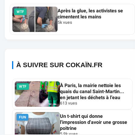
Après la glue, les activistes se
WTF
cimentent les mains
5k vues
À SUIVRE SUR COKAÏN.FR
À Paris, la mairie nettoie les
WTF
quais du canal Saint-Martin...
en jetant les déchets à l’eau
613 vues
Un t-shirt qui donne
FUN
l'impression d'avoir une grosse
poitrine
5,9k vues