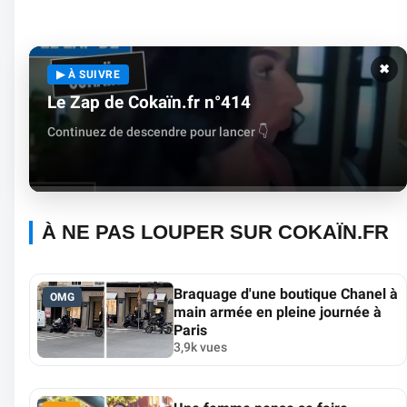
✖
▶ À SUIVRE
Le Zap de Cokaïn.fr n°414
Continuez de descendre pour lancer 👇
À NE PAS LOUPER SUR COKAÏN.FR
Braquage d'une boutique Chanel à
OMG
main armée en pleine journée à
Paris
3,9k vues