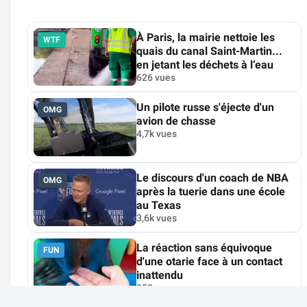
À Paris, la mairie nettoie les
WTF
quais du canal Saint-Martin...
en jetant les déchets à l’eau
626 vues
Un pilote russe s'éjecte d'un
OMG
avion de chasse
4,7k vues
Le discours d'un coach de NBA
OMG
après la tuerie dans une école
au Texas
3,6k vues
La réaction sans équivoque
FUN
d'une otarie face à un contact
inattendu
953 vues