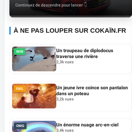
Continuez de descendre pour lancer 👇
À NE PAS LOUPER SUR COKAÏN.FR
Un troupeau de diplodocus
WIN
traverse une rivière
2,3k vues
Un jeune ivre coince son pantalon
FAIL
dans un poteau
3,2k vues
Un énorme nuage arc-en-ciel
OMG
3,4k vues