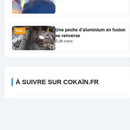
Une poche d’aluminium en fusion
FAIL
se renverse
5,4k vues
À SUIVRE SUR COKAÏN.FR
À Paris, la mairie nettoie les
WTF
quais du canal Saint-Martin...
en jetant les déchets à l’eau
613 vues